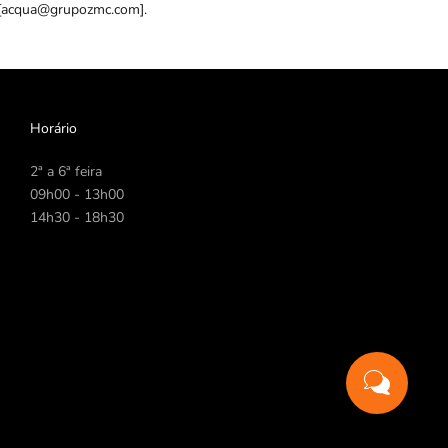
[
acqua@grupozmc.com
].
Horário
2ª a 6ª feira
09h00 - 13h00
14h30 - 18h30