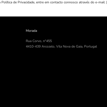
a Política de Privacidade, entre em contacto connosco através do e-mail: 
Morada
Rua Corvo, nº455
4410-439 Arcozelo, Vila Nova de Gaia, Portugal