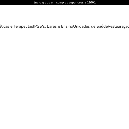
Envio grátis em compras superiores a 150€.
éticas e Terapeutas
IPSS's, Lares e Ensino
Unidades de Saúde
Restauração