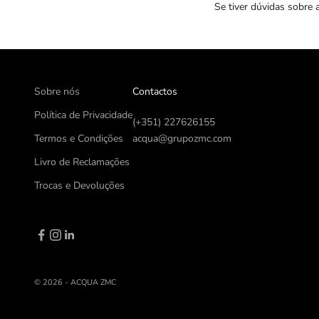
Se tiver dúvidas sobre 
Sobre nós
Contactos
Política de Privacidade
(+351) 227626155
Termos e Condições
acqua@grupozmc.com
Livro de Reclamações
Trocas e Devoluções
© 2026 - ACQUA ZMC