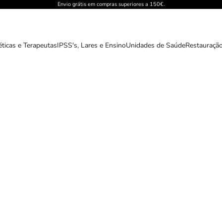
Envio grátis em compras superiores a 150€.
éticas e Terapeutas
IPSS's, Lares e Ensino
Unidades de Saúde
Restauração