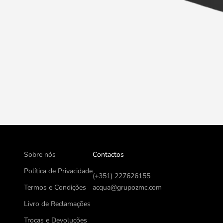
Sobre nós
Contactos
Política de Privacidade
(+351) 227626155
Termos e Condições
acqua@grupozmc.com
Livro de Reclamações
Trocas e Devoluções