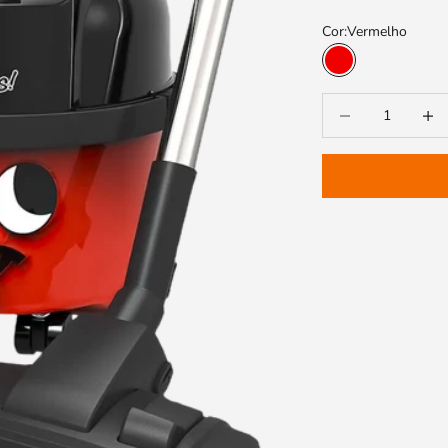
Cor:
Vermelho
Vermelho
Diminuir a quantida
Aument