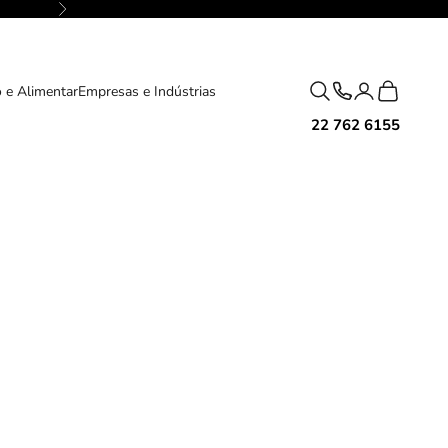
Próximo
Pesquisar
Carrinho
 e Alimentar
Empresas e Indústrias
22 762 6155