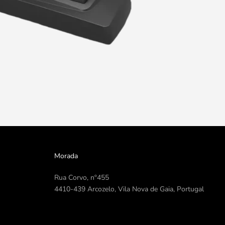
Morada
Rua Corvo, nº455
4410-439 Arcozelo, Vila Nova de Gaia, Portugal