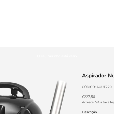
O seu carrinho está vazio
Aspirador N
CÓDIGO: AOUT220
Preço promocional
€227,56
Acresce IVA à taxa le
Descrição