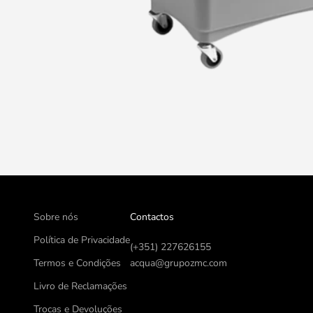
Sobre nós
Contactos
Política de Privacidade
(+351) 227626155
Termos e Condições
acqua@grupozmc.com
Livro de Reclamações
Trocas e Devoluções