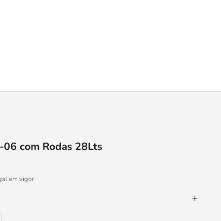
E-06 com Rodas 28Lts
al
gal em vigor
de
ar a quantidade