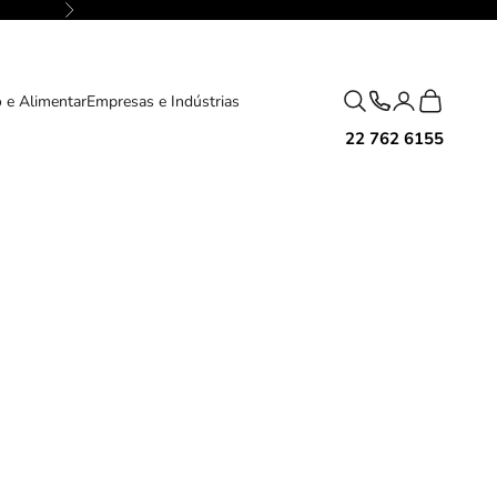
Próximo
Pesquisar
Carrinho
 e Alimentar
Empresas e Indústrias
22 762 6155