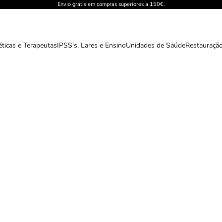
Envio grátis em compras superiores a 150€.
éticas e Terapeutas
IPSS's, Lares e Ensino
Unidades de Saúde
Restauração