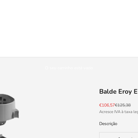
O seu carrinho está vazio
Balde Eroy 
Preço promocional
Preço norm
€106,57
€125,38
Acresce IVA à taxa le
Descrição
Diminuir a quantida
Aument