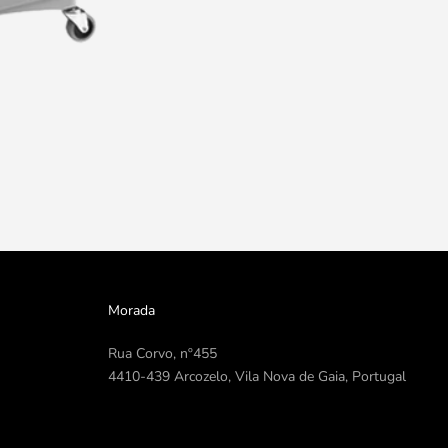
Morada
Rua Corvo, nº455
4410-439 Arcozelo, Vila Nova de Gaia, Portugal