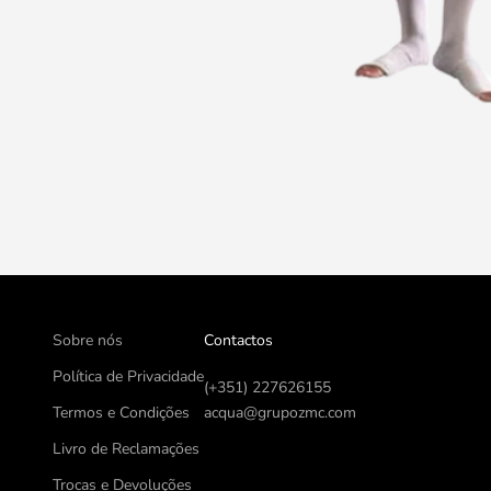
Sobre nós
Contactos
Política de Privacidade
(+351) 227626155
Termos e Condições
acqua@grupozmc.com
Livro de Reclamações
Trocas e Devoluções