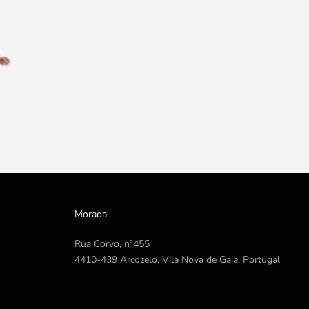
Morada
Rua Corvo, nº455
4410-439 Arcozelo, Vila Nova de Gaia, Portugal