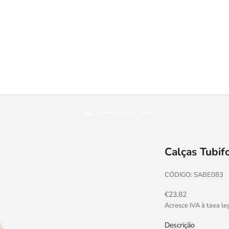
O seu carrinho está vazio
Calças Tubif
CÓDIGO: SABE083
Preço promocional
€23,82
Acresce IVA à taxa le
Descrição