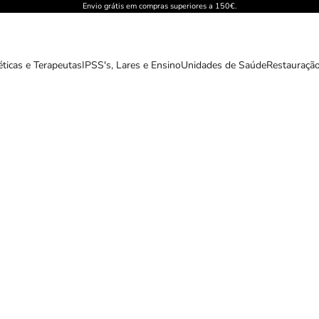
Envio grátis em compras superiores a 150€.
éticas e Terapeutas
IPSS's, Lares e Ensino
Unidades de Saúde
Restauração