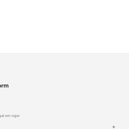
orm
gal em vigor