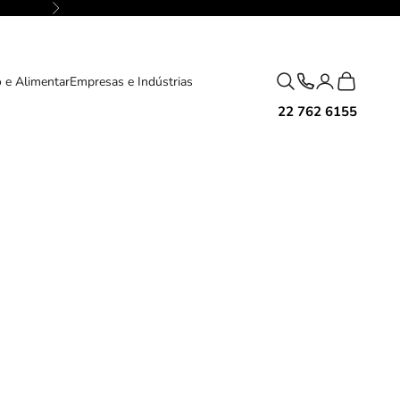
Próximo
Pesquisar
Carrinho
 e Alimentar
Empresas e Indústrias
22 762 6155