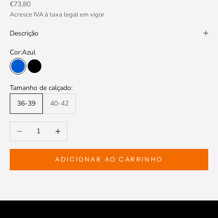
Preço promocional
€73,80
Acresce IVA à taxa legal em vigor
Descrição
Cor:
Azul
Azul
Preto
Tamanho de calçado:
36-39
40-42
Diminuir a quantidade
Aumentar a quantidade
ADICIONAR AO CARRINHO