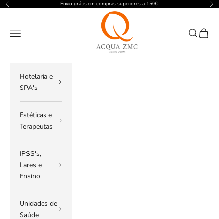
Pular para o conteúdo
Envio grátis em compras superiores a 150€.
Anterior
Pró
ACQUA ZMC
Menu
Pesquisar
Carrin
Hotelaria e
SPA's
Estéticas e
Terapeutas
IPSS's,
Lares e
Ensino
Unidades de
Saúde