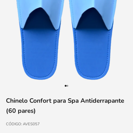
Ir para item 1
Ir para item 2
Chinelo Confort para Spa Antiderrapante
(60 pares)
CÓDIGO: AVES057