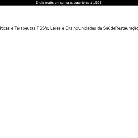
Envio grátis em compras superiores a 150€.
éticas e Terapeutas
IPSS's, Lares e Ensino
Unidades de Saúde
Restauração