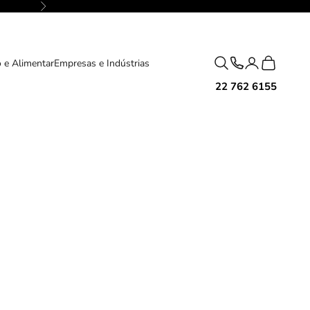
Próximo
Pesquisar
Carrinho
 e Alimentar
Empresas e Indústrias
22 762 6155