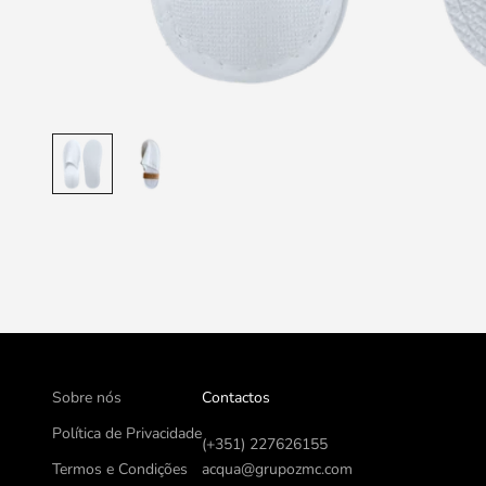
Sobre nós
Contactos
Política de Privacidade
(+351) 227626155
Termos e Condições
acqua@grupozmc.com