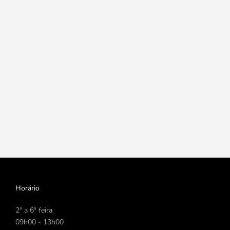
Horário
2ª a 6ª feira
09h00 - 13h00