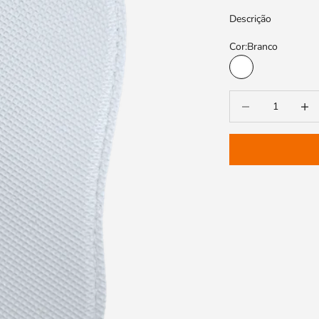
Descrição
Cor:
Branco
Branco
Diminuir a quantida
Aument