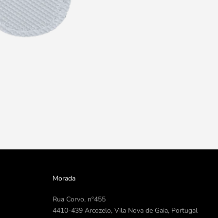
Morada
Rua Corvo, nº455
4410-439 Arcozelo, Vila Nova de Gaia, Portugal