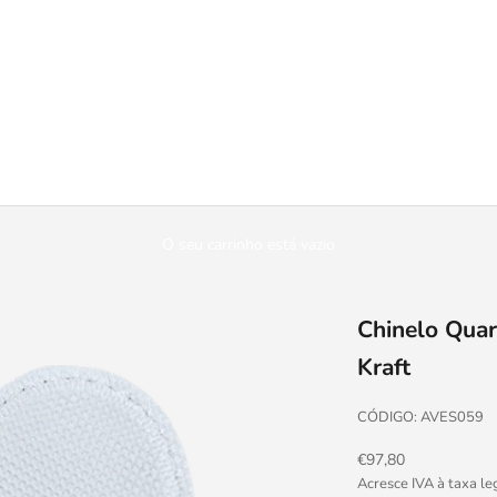
O seu carrinho está vazio
Chinelo Quar
Kraft
CÓDIGO: AVES059
Preço promocional
€97,80
Acresce IVA à taxa le