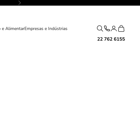
Próximo
Pesquisar
Carrinho
 e Alimentar
Empresas e Indústrias
22 762 6155