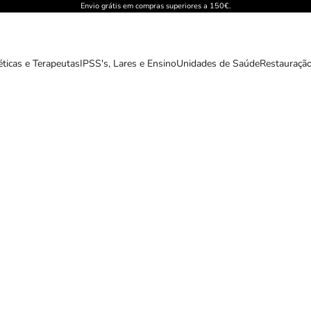
Envio grátis em compras superiores a 150€.
éticas e Terapeutas
IPSS's, Lares e Ensino
Unidades de Saúde
Restauração