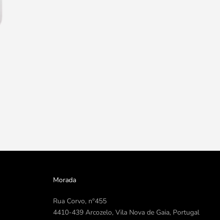
Morada
Rua Corvo, nº455
4410-439 Arcozelo, Vila Nova de Gaia, Portugal