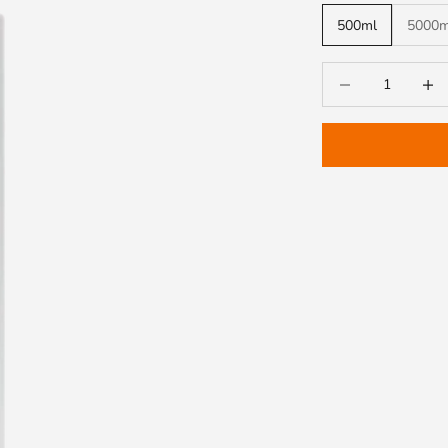
500ml
5000m
Diminuir a quantida
Aument