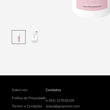
Sobre nós
Contactos
Política de Privacidade
(+351) 227626155
Termos e Condições
acqua@grupozmc.com