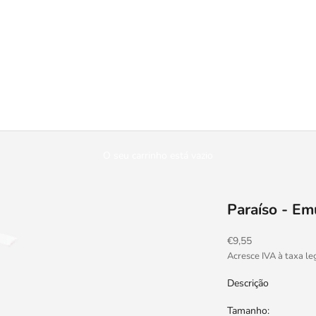
O seu carrinho está vazio
Paraíso - Em
Preço promocional
€9,55
Acresce IVA à taxa le
Descrição
Tamanho: