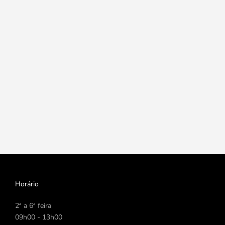
Horário
2ª a 6ª feira
09h00 - 13h00