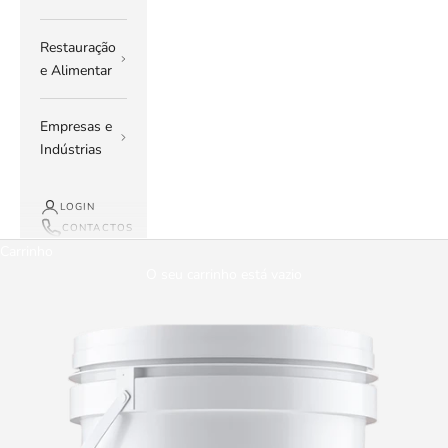
Restauração
e Alimentar
Empresas e
Indústrias
LOGIN
CONTACTOS
Carrinho
O seu carrinho está vazio