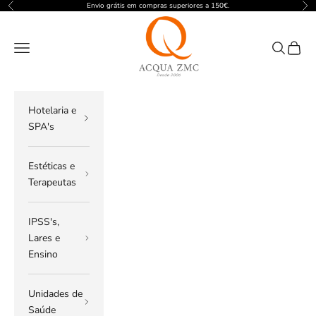
Pular para o conteúdo
Envio grátis em compras superiores a 150€.
Anterior
Pró
ACQUA ZMC
Menu
Pesquisar
Carrin
Hotelaria e
SPA's
Estéticas e
Terapeutas
IPSS's,
Lares e
Ensino
Unidades de
Saúde