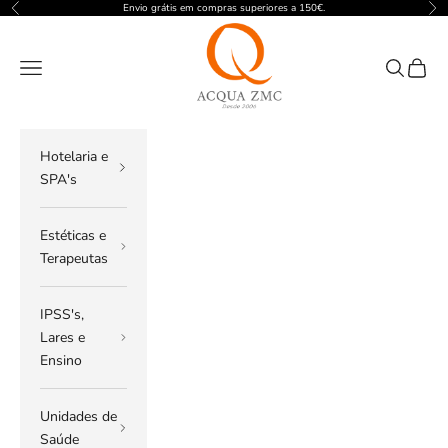
Pular para o conteúdo
Envio grátis em compras superiores a 150€.
Anterior
Pró
ACQUA ZMC
Menu
Pesquisar
Carrin
Hotelaria e
SPA's
Estéticas e
Terapeutas
IPSS's,
Lares e
Ensino
Unidades de
Saúde