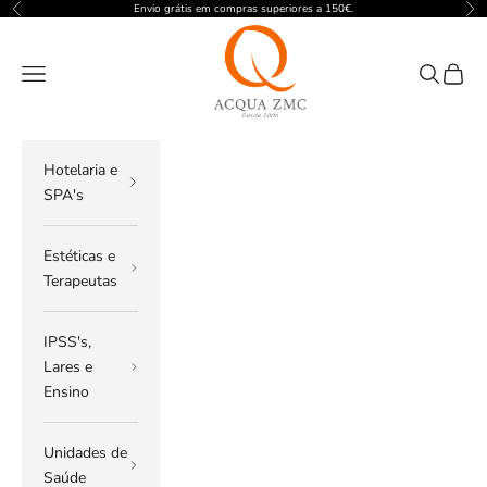
Pular para o conteúdo
Envio grátis em compras superiores a 150€.
Anterior
Pró
ACQUA ZMC
Menu
Pesquisar
Carrin
Hotelaria e
SPA's
Estéticas e
Terapeutas
IPSS's,
Lares e
Ensino
Unidades de
Saúde