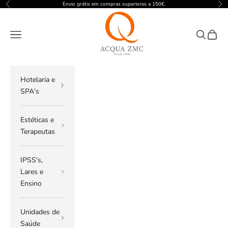
Pular para o conteúdo
Envio grátis em compras superiores a 150€.
Anterior
Pró
ACQUA ZMC
Menu
Pesquisar
Carrin
Hotelaria e
SPA's
Estéticas e
Terapeutas
IPSS's,
Lares e
Ensino
Unidades de
Saúde