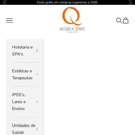
Pular para o conteúdo
Envio grátis em compras superiores a 150€.
Anterior
Pró
ACQUA ZMC
Menu
Pesquisar
Carrin
Hotelaria e
SPA's
Estéticas e
Terapeutas
IPSS's,
Lares e
Ensino
Unidades de
Saúde