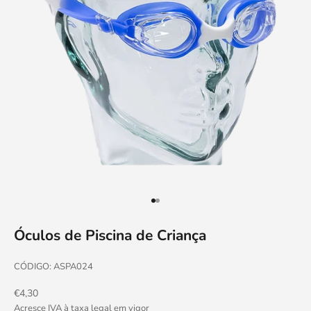
Ir para item 1
Ir para item 2
Óculos de Piscina de Criança
CÓDIGO: ASPA024
Preço promocional
€4,30
Acresce IVA à taxa legal em vigor