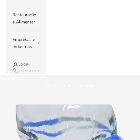
Restauração
e Alimentar
Empresas e
Indústrias
LOGIN
CONTACTOS
Carrinho
O seu carrinho está vazio