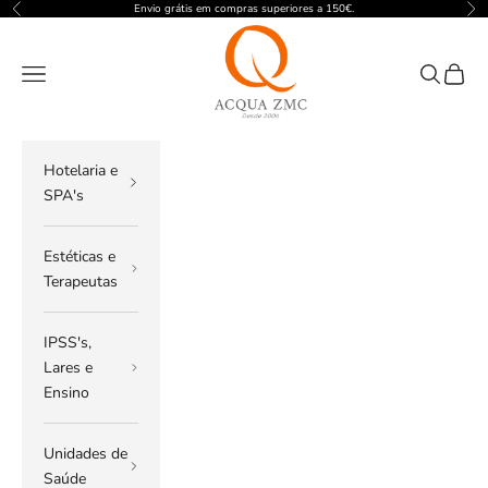
Pular para o conteúdo
Envio grátis em compras superiores a 150€.
Anterior
Pró
ACQUA ZMC
Menu
Pesquisar
Carrin
Hotelaria e
SPA's
Estéticas e
Terapeutas
IPSS's,
Lares e
Ensino
Unidades de
Saúde