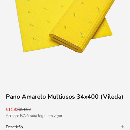
Pano Amarelo Multiusos 34x400 (Vileda)
Preço promocional
Preço normal
€11,92
€14,02
Acresce IVA à taxa legal em vigor
Descrição