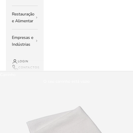
Restauração
e Alimentar
Empresas e
Indústrias
LOGIN
CONTACTOS
Carrinho
O seu carrinho está vazio