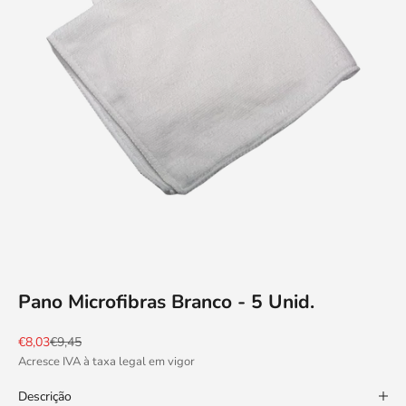
Pano Microfibras Branco - 5 Unid.
Preço promocional
Preço normal
€8,03
€9,45
Acresce IVA à taxa legal em vigor
Descrição