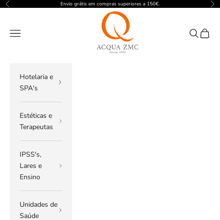
Pular para o conteúdo
Envio grátis em compras superiores a 150€.
Anterior
Pró
ACQUA ZMC
Menu
Pesquisar
Carrin
Hotelaria e
SPA's
Estéticas e
Terapeutas
IPSS's,
Lares e
Ensino
Unidades de
Saúde