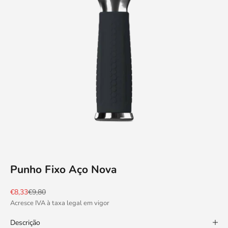
Punho Fixo Aço Nova
Preço promocional
Preço normal
€8,33
€9,80
Acresce IVA à taxa legal em vigor
Descrição