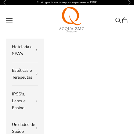
Pular para o conteúdo
Envio grátis em compras superiores a 150€.
Anterior
Pró
ACQUA ZMC
Menu
Pesquisar
Carrin
Hotelaria e
SPA's
Estéticas e
Terapeutas
IPSS's,
Lares e
Ensino
Unidades de
Saúde