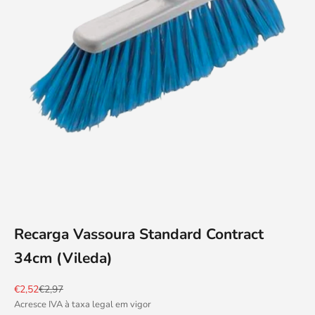
Recarga Vassoura Standard Contract
34cm (Vileda)
Preço promocional
Preço normal
€2,52
€2,97
Acresce IVA à taxa legal em vigor