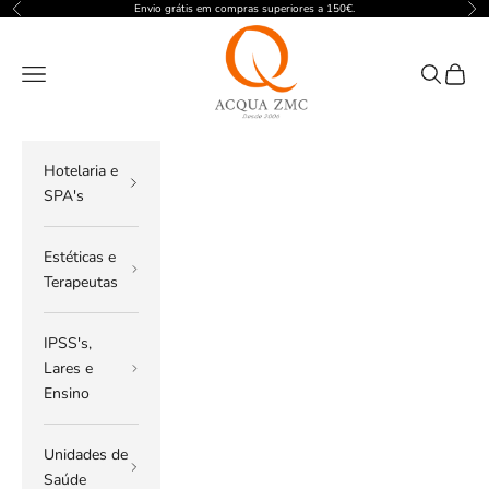
Pular para o conteúdo
Envio grátis em compras superiores a 150€.
Anterior
Pró
ACQUA ZMC
Menu
Pesquisar
Carrin
Hotelaria e
SPA's
Estéticas e
Terapeutas
IPSS's,
Lares e
Ensino
Unidades de
Saúde