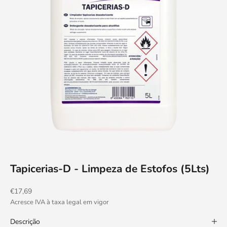
Tapicerias-D - Limpeza de Estofos (5Lts)
Preço promocional
€17,69
Acresce IVA à taxa legal em vigor
Descrição