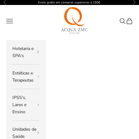
Pular para o conteúdo
Envio grátis em compras superiores a 150€.
Anterior
Pró
ACQUA ZMC
Menu
Pesquisar
Carrin
Hotelaria e
SPA's
Estéticas e
Terapeutas
IPSS's,
Lares e
Ensino
Unidades de
Saúde