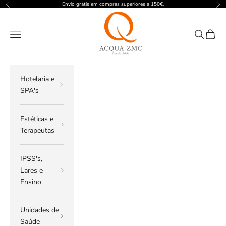
Pular para o conteúdo
Envio grátis em compras superiores a 150€.
Anterior
Pró
ACQUA ZMC
Menu
Pesquisar
Carrin
Hotelaria e
SPA's
Estéticas e
Terapeutas
IPSS's,
Lares e
Ensino
Unidades de
Saúde