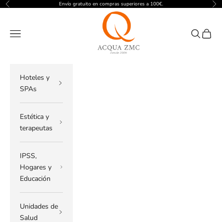
Ir al contenido
Envío gratuito en compras superiores a 100€.
Anterior
Sig
ACQUA ZMC
Menú
Buscar
Cesta
Hoteles y
SPAs
Estética y
terapeutas
IPSS,
Hogares y
Educación
Unidades de
Salud