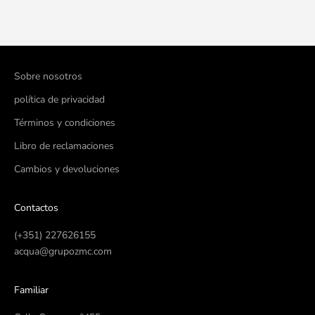
Precio de oferta
Precio de oferta
€24,63
€32,40
Sobre nosotros
política de privacidad
Términos y condiciones
Libro de reclamaciones
Cambios y devoluciones
Contactos
(+351) 227626155
acqua@grupozmc.com
Familiar