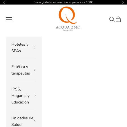
Ir al contenido
Envío gratuito en compras superiores a 100€.
Anterior
Sig
ACQUA ZMC
Menú
Buscar
Cesta
Hoteles y
SPAs
Estética y
terapeutas
IPSS,
Hogares y
Educación
Unidades de
Salud