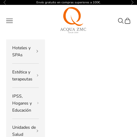
Ir al contenido
Envío gratuito en compras superiores a 100€.
Anterior
Sig
ACQUA ZMC
Menú
Buscar
Cesta
Hoteles y
SPAs
Estética y
terapeutas
IPSS,
Hogares y
Educación
Unidades de
Salud